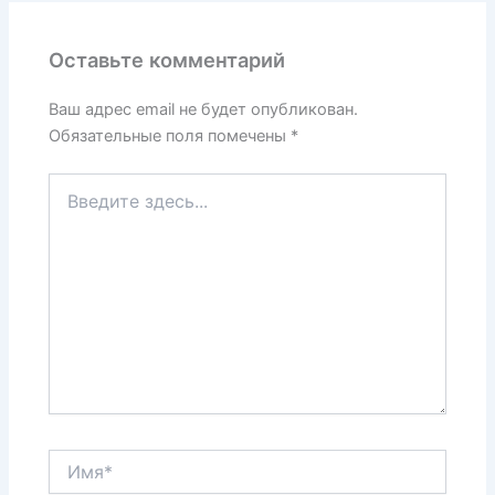
a
A
b
а
m
p
o
в
Оставьте комментарий
p
o
и
k
т
Ваш адрес email не будет опубликован.
Обязательные поля помечены
*
ь
Введите
здесь...
Имя*