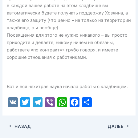
в каждой вашей работе на этом кладбище вы
автоматически будете получать поддержку Хозяина, а
также его защиту (что ценно – не только на территории
кладбища, а и вообще).
Посвящения для этого не нужно никакого – вы просто
приходите и делаете, никому ничем не обязаны,
работаете «по контракту» грубо говоря, и имеете
хорошие отношения с работниками.
Вот и вся нехитрая наука начала работы с кладбищем.
V
T
T
Vi
W
F
О
K
w
el
b
h
a
т
itt
e
er
at
c
п
НАЗАД
ДАЛЕЕ
er
gr
s
e
р