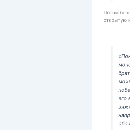
Потом бере
открытую и
«Пок
моне
брат
моим
побе
его 
вяжи
напр
обо 