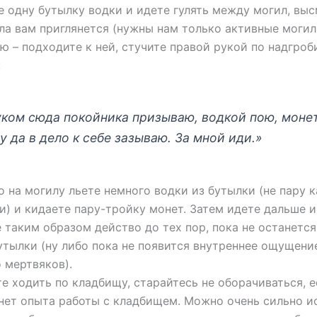
 одну бутылку водки и идете гулять между могил, вы
ла вам приглянется (нужны нам только активные могил
ю – подходите к ней, стучите правой рукой по надгро
:
уком сюда покойника призываю, водкой пою, моне
у да в дело к себе зазываю. За мной иди.»
о на могилу льете немного водки из бутылки (не пару к
и) и кидаете пару-тройку монет. Затем идете дальше и
 таким образом действо до тех пор, пока не останется
утылки (ну либо пока не появится внутреннее ощущение
 мертвяков).
те ходить по кладбищу, старайтесь не оборачиваться, е
нет опыта работы с кладбищем. Можно очень сильно ис