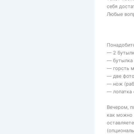
себя доста
Любые вопр
Понадобит
— 2 бутылк
— бутылка 
— горсть 
— две фото
— нож (раб
— лопатка 
Вечером, п
как можно 
оставляете
(опциональ