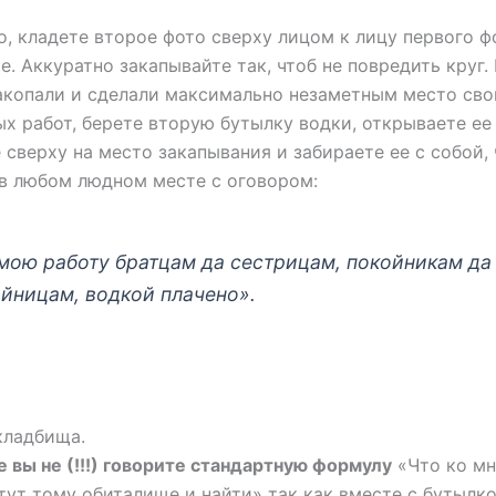
о, кладете второе фото сверху лицом к лицу первого ф
е. Аккуратно закапывайте так, чтоб не повредить круг.
закопали и сделали максимально незаметным место сво
х работ, берете вторую бутылку водки, открываете ее
 сверху на место закапывания и забираете ее с собой, 
 в любом людном месте с оговором:
мою работу братцам да сестрицам, покойникам да
йницам, водкой плачено».
 кладбища.
 вы не (!!!) говорите стандартную формулу
«Что ко мн
тут тому обиталище и найти» так как вместе с бутылк