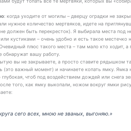
 вами будут топать все те мертвяки, которых вы «собир
но
: когда уходите от могилы – дверцу оградки не закрыва
али нужное количество мертвяков, идете на приглянув
 не должен быть перекресток). Я выбирала места под 
или кустиками – очень удобно и есть такое местечко 
Очевидный плюс такого места – там мало кто ходит, а
е обнаружат вашу работу.
ытую вы не закрываете, а просто ставите рядышком та
ь (это важный момент) и начинаете копать ямку. Ямка
 глубокая, чтоб под воздействием дождей или снега з
осле того, как ямку выкопали, ножом вокруг ямки рису
аете:
круга сего всех, мною не званых, выгоняю.»