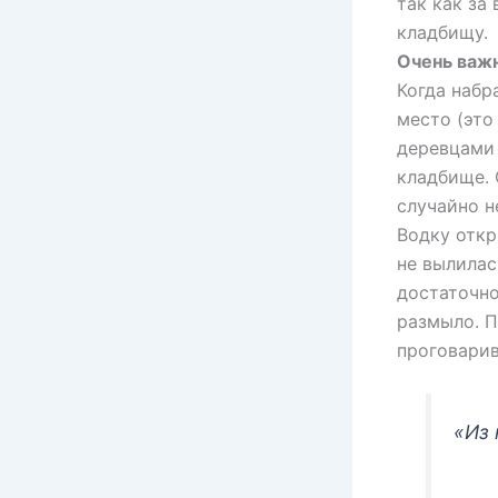
так как за
кладбищу.
Очень важ
Когда набр
место (это
деревцами 
кладбище. 
случайно н
Водку откр
не вылилас
достаточно
размыло. П
проговарив
«Из 