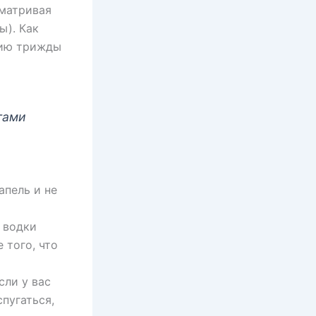
сматривая
ы). Как
бию трижды
тами
апель и не
 водки
 того, что
сли у вас
пугаться,