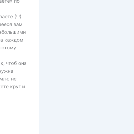
аете» по
ете (!!!).
шееся вам
небольшими
на каждом
 потому
к, чтоб она
 нужна
емлю не
ете круг и