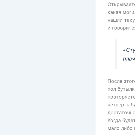
Открываете
какая моги
нашли таку
и говорите
«Ст
плач
После этог
пол бутылк
повторяете
четверть б
достаточно
Когда буде
мало либо 