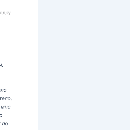
водку
ы,
ело
тело,
 мне
ко
т по