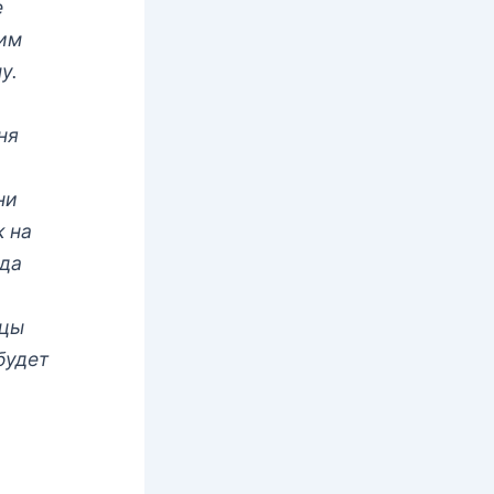
е
оим
у.
ня
ни
к на
 да
тцы
будет