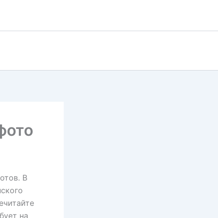
фото
отов. В
нского
ечитайте
бует на