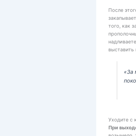
После этог
закапывает
того, как 
прополочны
надливаете
выставить
«За 
поко
Уходите с
При выходе
возымело, 