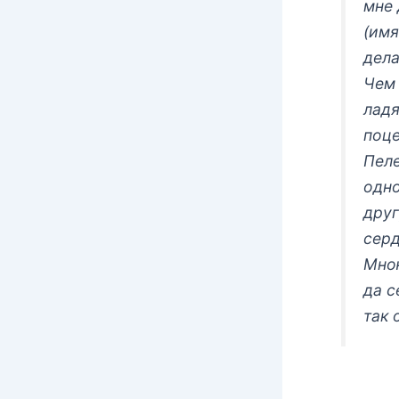
мне 
(имя
дела
Чем 
ладя
поце
Пеле
одно
друг
серд
Мною
да с
так 