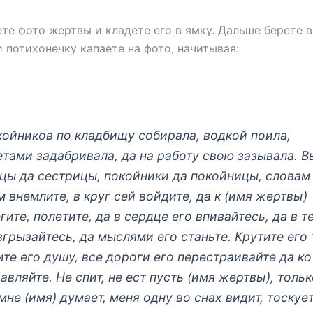
те фото жертвы и кладете его в ямку. Дальше берете 
 потихонечку капаете на фото, начитывая:
ойников по кладбищу собирала, водкой поила,
тами задабривала, да на работу свою зазывала. В
цы да сестрицы, покойники да покойницы, словам
 внемлите, в круг сей войдите, да к (имя жертвы)
гите, полетите, да в сердце его впивайтесь, да в т
вгрызайтесь, да мыслями его станьте. Крутите его 
те его душу, все дороги его перестраивайте да ко
авляйте. Не спит, не ест пусть (имя жертвы), толь
мне (имя) думает, меня одну во снах видит, тоскуе