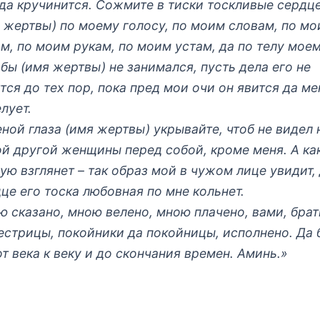
да кручинится. Сожмите в тиски тоскливые сердц
 жертвы) по моему голосу, по моим словам, по м
м, по моим рукам, по моим устам, да по телу моем
бы (имя жертвы) не занимался, пусть дела его не
тся до тех пор, пока пред мои очи он явится да ме
лует.
ной глаза (имя жертвы) укрывайте, чтоб не видел 
й другой женщины перед собой, кроме меня. А ка
ую взглянет – так образ мой в чужом лице увидит,
це его тоска любовная по мне кольнет.
 сказано, мною велено, мною плачено, вами, бра
естрицы, покойники да покойницы, исполнено. Да 
от века к веку и до скончания времен. Аминь.»