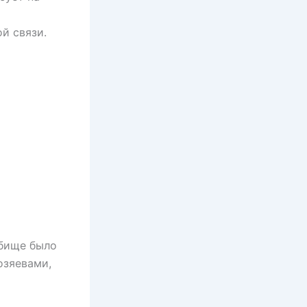
ой связи.
дбище было
озяевами,