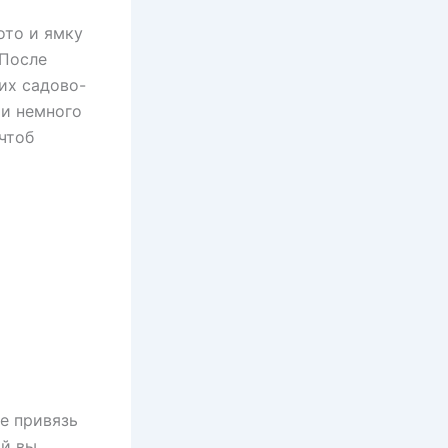
ото и ямку
 После
их садово-
 и немного
чтоб
е привязь
ой вы