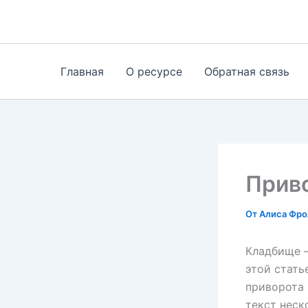
Перейти
к
содержимому
Главная
О ресурсе
Обратная связь
Прив
От
Алиса Фр
Кладбище —
этой стать
приворота 
текст неск