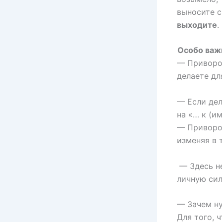
выносите с
выходите
.
Особо важ
— Приворот
делаете дл
— Если дел
на «… к (и
— Приворот
изменяя в 
— Здесь не
личную сил
— Зачем н
Для того, 