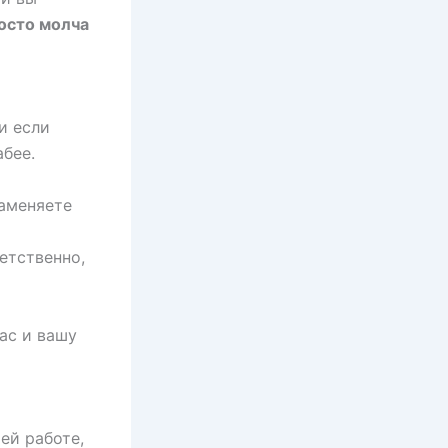
осто молча
и если
абее.
заменяете
етственно,
ас и вашу
ей работе,