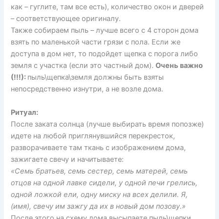
как – гуглите, там все есть), количество окон и дверей
– соответствующее оригиналу.
Также собираем пыль – лучше всего с 4 сторон дома
взять по маленькой части грязи с пола. Если же
доступа в дом нет, то подойдет щепка с порога либо
земля с участка (если это частный дом).
Очень важно
(!!!):
пыль\щепка\земля должны быть взяты
непосредственно изнутри, а не возле дома.
Ритуал:
После заката солнца (лучше выбирать время попозже)
идете на любой приглянувшийся перекресток,
разворачиваете там ткань с изображением дома,
зажигаете свечу и начитываете:
«Семь братьев, семь сестер, семь матерей, семь
отцов на одной лавке сидели, у одной печи грелись,
одной ложкой ели, одну миску на всех делили. Я,
(имя), свечу им зажгу да их в новый дом позову.»
После этого на схему дома высыпаете пыль\щепки,