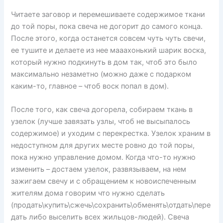
Читаете заговор и перемешиваете содержимое ткани
до той поры, пока свеча не догорит до самого конца.
После этого, когда останется совсем чуть чуть свечи,
ее тушите и делаете из нее мааахонький шарик воска,
который нужно подкинуть в дом так, чтоб это было
максимально незаметно (можно даже с подарком
каким-то, главное – чтоб воск попал в дом).
После того, как свеча догорела, собираем ткань в
узелок (лучше завязать узлы, чтоб не высыпалось
содержимое) и уходим с перекрестка. Узелок храним в
недоступном для других месте ровно до той поры,
пока нужно управление домом. Когда что-то нужно
изменить – достаем узелок, развязываем, на нем
зажигаем свечу и с обращением к новоиспеченным
жителям дома говорим что нужно сделать
(продать\купить\сжечь\сохранить\обменять\отдать\пере
дать либо выселить всех жильцов-людей). Свеча