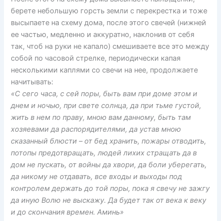
берете небольшую горсть земли с перекрестка и тоже
высыпаете на схему дома, после этого свечей (нижней
ее частью, медленно и аккуратно, наклонив от себя
так, чтоб на руки не капало) смешиваете все это между
собой по часовой стрелке, периодически капая
несколькими каплями со свечи на нее, продолжаете
начитывать:
«С сего часа, с сей поры, быть вам при доме этом и
днем и ночью, при свете солнца, да при тьме густой,
жить в нем по праву, мною вам данному, быть там
хозяевами да распорядителями, да устав мною
сказанный блюсти – от бед хранить, пожары отводить,
потопы предотвращать, людей лихих стращать да в
дом не пускать, от войны да хвори, да боли уберегать,
да никому не отдавать, все входы и выходы под
контролем держать до той поры, пока я свечу не зажгу
да иную Волю не выскажу. Да будет так от века к веку
и до скончания времен. Аминь»