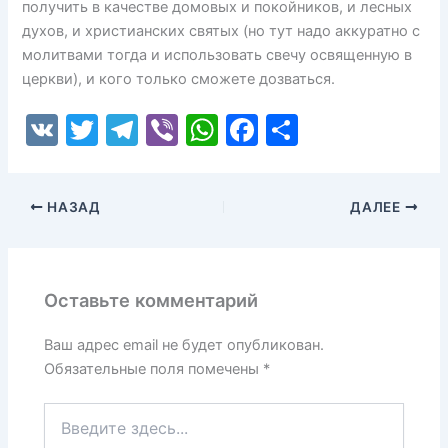
получить в качестве домовых и покойников, и лесных
духов, и христианских святых (но тут надо аккуратно с
молитвами тогда и использовать свечу освященную в
церкви), и кого только сможете дозваться.
V
T
T
Vi
W
F
О
K
w
el
b
h
a
т
itt
e
er
at
c
п
НАЗАД
ДАЛЕЕ
er
gr
s
e
р
a
A
b
а
m
p
o
в
Оставьте комментарий
p
o
и
k
т
Ваш адрес email не будет опубликован.
Обязательные поля помечены
*
ь
Введите
здесь...