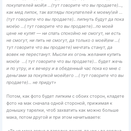
покупателей мой\я …(тут говорите что вы продаете)…,
как мед липок, так взгляды покупателей к моему\ей …
(тут говорите что вы продаете).. липнуть будут да пока
мое\ю …( тут говорите что вы продаете)…по моей
цене не купят — ни спать спокойно не смогут, ни есть
не смогут, ни пить не смогут, да только о моей\ем …(
тут говорите что вы продаете) мечтать станут, да
вовек не перестанут. Мысли их огонь желания купить
мою\е …( тут говорите что вы продаете)… будет жечь
и по утру, и к вечеру и в обеденный час пока ко мне с
деньгами за покупкой моей\его …( тут говорите что вы
продаете)… не придут»
Потом, как фото будет липким с обоих сторон, кладете
фото на мак сначала одной стороной, прижимая к
донышку тарелки, чтоб захватить как можно больше
мака, потом другой и при этом начитываете: