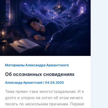
Материалы Александра Армантского
Об осознанных сновидениях
Александр Армантский
/
04.04.2020
Тема прямо-таки многострадальная. И я
долго и упорно не хотел об этом ничего
писать по нескольким причинам. Первая