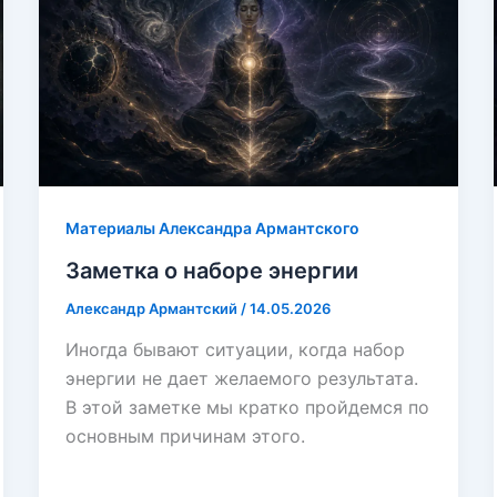
Материалы Александра Армантского
Заметка о наборе энергии
Александр Армантский
/
14.05.2026
Иногда бывают ситуации, когда набор
энергии не дает желаемого результата.
В этой заметке мы кратко пройдемся по
основным причинам этого.