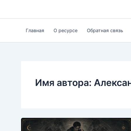
Перейти
к
содержимому
Главная
О ресурсе
Обратная связь
Имя автора: Алекса