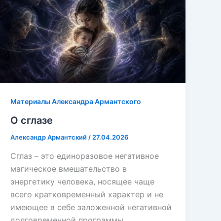
Материалы Александра Армантского
О сглазе
Александр Армантский
/
27.04.2026
Сглаз – это единоразовое негативное
магическое вмешательство в
энергетику человека, носящее чаще
всего кратковременный характер и не
имеющее в себе заложенной негативной
долговременной программы.