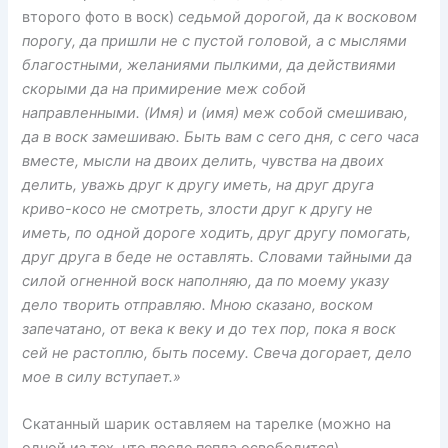
второго фото в воск)
седьмой дорогой, да к восковом
порогу, да пришли не с пустой головой, а с мыслями
благостными, желаниями пылкими, да действиями
скорыми да на примирение меж собой
направленными. (Имя) и (имя) меж собой смешиваю,
да в воск замешиваю. Быть вам с сего дня, с сего часа
вместе, мысли на двоих делить, чувства на двоих
делить, уважь друг к другу иметь, на друг друга
криво-косо не смотреть, злости друг к другу не
иметь, по одной дороге ходить, друг другу помогать,
друг друга в беде не оставлять. Словами тайными да
силой огненной воск наполняю, да по моему указу
дело творить отправляю. Мною сказано, воском
запечатано, от века к веку и до тех пор, пока я воск
сей не растоплю, быть посему. Свеча догорает, дело
мое в силу вступает.»
Скатанный шарик оставляем на тарелке (можно на
одной из тех, что после пепла освободится)