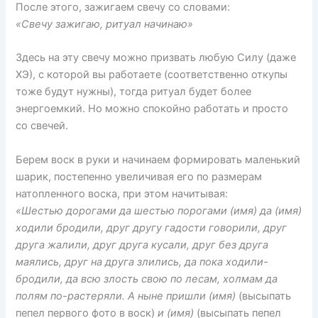
После этого, зажигаем свечу со словами:
«Свечу зажигаю, ритуал начинаю»
Здесь на эту свечу можно призвать любую Силу (даже
ХЭ), с которой вы работаете (соответственно откупы
тоже будут нужны), тогда ритуал будет более
энергоемкий. Но можно спокойно работать и просто
со свечей.
Берем воск в руки и начинаем формировать маленький
шарик, постепенно увеличивая его по размерам
натопленного воска, при этом начитывая:
«Шестью дорогами да шестью порогами (имя) да (имя)
ходили бродили, друг другу гадости говорили, друг
друга жалили, друг друга кусали, друг без друга
маялись, друг на друга злились, да пока ходили-
бродили, да всю злость свою по лесам, холмам да
полям по-растеряли. А ныне пришли (имя)
(высыпать
пепел первого фото в воск)
и (имя)
(высыпать пепел