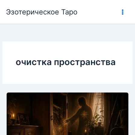
Перейти
Эзотерическое Таро
к
содержимому
очистка пространства