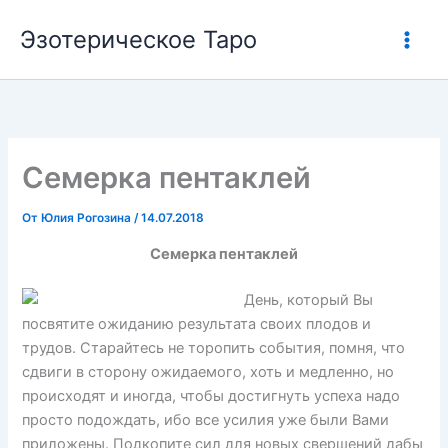
Перейти
Эзотерическое Таро
к
содержимому
Семерка пентаклей
От
Юлия Рогозина
/
14.07.2018
Семерка пентаклей
День, который Вы
посвятите ожиданию результата своих плодов и
трудов. Старайтесь не торопить события, помня, что
сдвиги в сторону ожидаемого, хоть и медленно, но
происходят и иногда, чтобы достигнуть успеха надо
просто подождать, ибо все усилия уже были Вами
приложены. Подкопите сил для новых свершений дабы