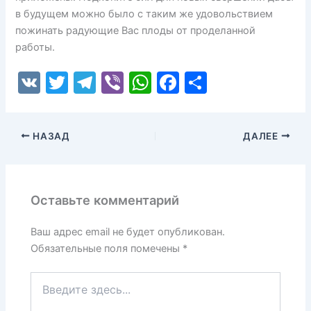
в будущем можно было с таким же удовольствием
пожинать радующие Вас плоды от проделанной
работы.
V
T
T
Vi
W
F
О
K
w
el
b
h
a
т
itt
e
er
at
c
п
НАЗАД
ДАЛЕЕ
er
gr
s
e
р
a
A
b
а
m
p
o
в
Оставьте комментарий
p
o
и
k
т
Ваш адрес email не будет опубликован.
Обязательные поля помечены
*
ь
Введите
здесь...