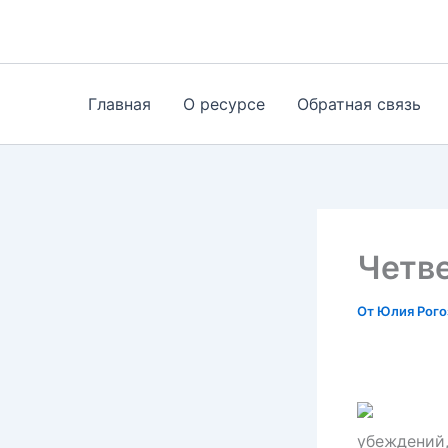
Перейти
к
содержимому
Главная
О ресурсе
Обратная связь
Четве
От
Юлия Рог
убеждений,