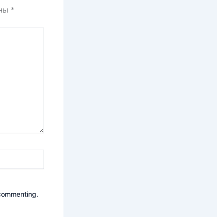
ены
*
commenting.