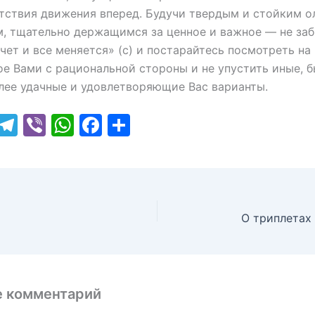
тствия движения вперед. Будучи твердым и стойким 
, тщательно держащимся за ценное и важное — не заб
ечет и все меняется» (с) и постарайтесь посмотреть на
е Вами с рациональной стороны и не упустить иные, 
лее удачные и удовлетворяющие Вас варианты.
T
T
Vi
W
F
О
w
el
b
h
a
т
tt
e
er
at
c
п
er
gr
s
e
р
a
A
b
а
О триплетах 
m
p
o
в
p
o
и
k
т
е комментарий
ь