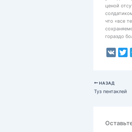
ценой отсу
солдатиком
что «все т
сохраняемо
гораздо бо
V
K
i
НАЗАД
Туз пентаклей
Оставьт