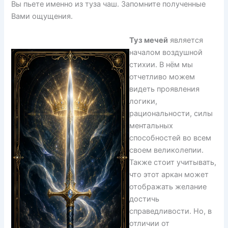
Вы пьете именно из туза чаш. Запомните полученные
Вами ощущения.
Туз мечей
является
началом воздушной
стихии. В нём мы
отчетливо можем
видеть проявления
логики,
рациональности, силы
ментальных
способностей во всем
своем великолепии.
Также стоит учитывать,
что этот аркан может
отображать желание
достичь
справедливости. Но, в
отличии от