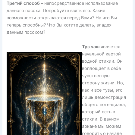
Третий способ
– непосредственное использование
данного посоха. Попробуйте взять его. Какие
возможности открываются перед Вами? На что Вы
теперь способны? Что Вы хотите делать, владея
данным посохом?
Туз чаш
является
начальной картой
водной стихии. Он
воплощает в себе
чувственную
сторону жизни. Но,
как и все тузы, это
лишь демонстрация
общего потенциала,
который есть в
стихии. В данном
аркане мы можем
говорить о начале