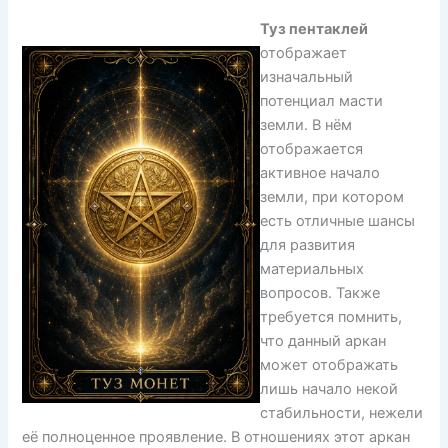
Туз пентаклей
отображает
изначальный
потенциал масти
земли. В нём
отображается
активное начало
земли, при котором
есть отличные шансы
для развития
материальных
вопросов. Также
требуется помнить,
что данный аркан
может отображать
лишь начало некой
стабильности, нежели
её полноценное проявление. В отношениях этот аркан