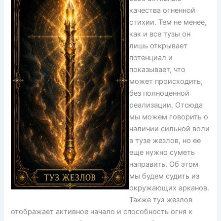
качества огненной
стихии. Тем не менее,
как и все тузы он
лишь открывает
потенциал и
показывает, что
может происходить,
без полноценной
реализации. Отсюда
мы можем говорить о
наличии сильной воли
в тузе жезлов, но ее
еще нужно суметь
направить. Об этом
мы будем судить из
окружающих арканов.
Также туз жезлов
отображает активное начало и способность огня к