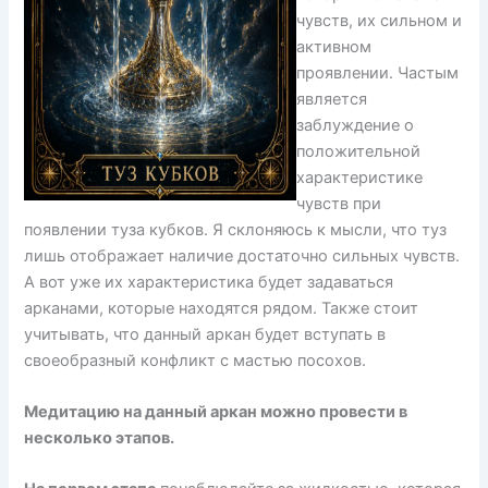
чувств, их сильном и
активном
проявлении. Частым
является
заблуждение о
положительной
характеристике
чувств при
появлении туза кубков. Я склоняюсь к мысли, что туз
лишь отображает наличие достаточно сильных чувств.
А вот уже их характеристика будет задаваться
арканами, которые находятся рядом. Также стоит
учитывать, что данный аркан будет вступать в
своеобразный конфликт с мастью посохов.
Медитацию на данный аркан можно провести в
несколько этапов.