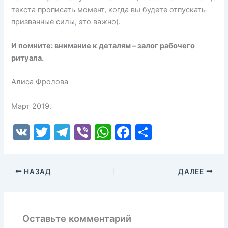
текста прописать момент, когда вы будете отпускать
призванные силы, это важно).
И помните: внимание к деталям – залог рабочего
ритуала.
Алиса Фролова
Март 2019.
V
T
T
Vi
W
F
О
K
w
el
b
h
a
т
itt
e
er
at
c
п
НАЗАД
ДАЛЕЕ
er
gr
s
e
р
a
A
b
а
m
p
o
в
Оставьте комментарий