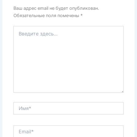
p
o
и
k
т
Ваш адрес email не будет опубликован.
Обязательные поля помечены
*
ь
Введите
здесь...
Имя*
Email*