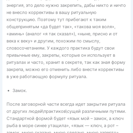
энергия, это дело нужно закрепить, дабы никто и ничто
не внесло коррективы в вашу ритуальную
конструкцию. Поэтому тут прибегают к таким
общепринятым «да будет так», «такова моя воля»,
«аминь» (аналог «я так сказал»), «ныне, присно и от
века к веку» и другим, похожим по смыслу,
словосочетаниям. У каждого практика будут свои
привычные ему, закрепы, которые он использует в
ритуалах и часто, хранит в секрете, так как зная форму
закрепа, можно его отменить либо внести коррективы
в уже работающую формулу ритуала.
Замок.
После заговорной части всегда идет закрытие ритуала
от других людей\практиков\сущей различными путями.
Стандартной формой будет «язык мой – замок, а ключ
рыба в море синее утащила», «язык — ключ, а рот –
замок, мною сказано, мною сделано, мною заперто»,