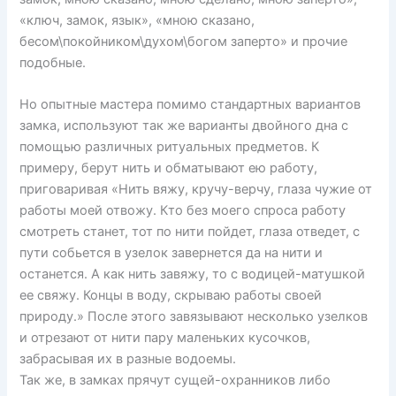
«ключ, замок, язык», «мною сказано,
бесом\покойником\духом\богом заперто» и прочие
подобные.
Но опытные мастера помимо стандартных вариантов
замка, используют так же варианты двойного дна с
помощью различных ритуальных предметов. К
примеру, берут нить и обматывают ею работу,
приговаривая «Нить вяжу, кручу-верчу, глаза чужие от
работы моей отвожу. Кто без моего спроса работу
смотреть станет, тот по нити пойдет, глаза отведет, с
пути собьется в узелок завернется да на нити и
останется. А как нить завяжу, то с водицей-матушкой
ее свяжу. Концы в воду, скрываю работы своей
природу.» После этого завязывают несколько узелков
и отрезают от нити пару маленьких кусочков,
забрасывая их в разные водоемы.
Так же, в замках прячут сущей-охранников либо