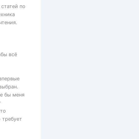
 статей по
ехника
чтения.
абы всё
 впервые
выбран.
е бы меня
т
кто
о требует