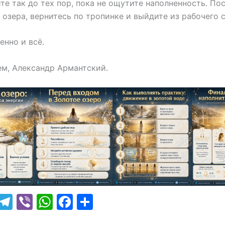
е так до тех пор, пока не ощутите наполненность. Пос
 озера, вернитесь по тропинке и выйдите из рабочего 
енно и всё.
м, Александр Армантский.
T
T
Vi
W
F
О
w
el
b
h
a
т