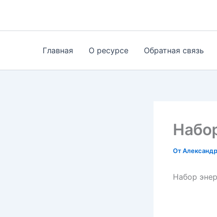
Перейти
к
содержимому
Главная
О ресурсе
Обратная связь
Набор
От
Александ
Набор энер