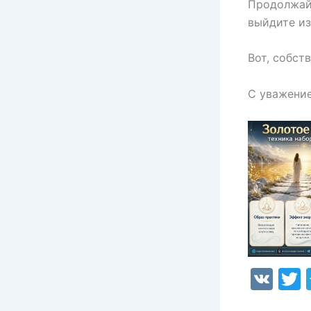
Продолжайт
выйдите из
Вот, собств
С уважение
V
K