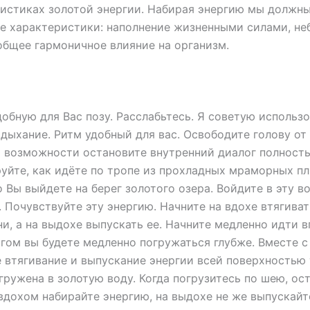
истиках золотой энергии. Набирая энергию мы должн
е характеристики: наполнение жизненными силами, н
общее гармоничное влияние на организм.
обную для Вас позу. Расслабьтесь. Я советую использ
дыхание. Ритм удобный для вас. Освободите голову от
 возможности остановите внутренний диалог полност
уйте, как идёте по тропе из прохладных мраморных пл
 Вы выйдете на берег золотого озера. Войдите в эту в
 Почувствуйте эту энергию. Начните на вдохе втягива
ни, а на выдохе выпускать ее. Начните медленно идти в
ом вы будете медленно погружаться глубже. Вместе с
 втягивание и выпускание энергии всей поверхностью 
гружена в золотую воду. Когда погрузитесь по шею, ос
дохом набирайте энергию, на выдохе не же выпускайте