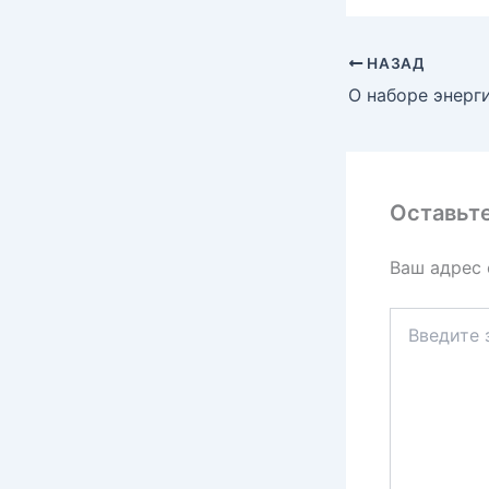
i
НАЗАД
О наборе энерг
Оставьт
Ваш адрес 
Введите
здесь...