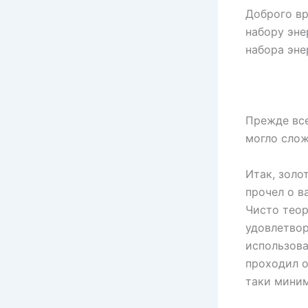
Доброго вр
набору эне
набора эне
Прежде все
могло слож
Итак, золо
прочел о в
Чисто теор
удовлетвор
использова
проходил о
таки мини