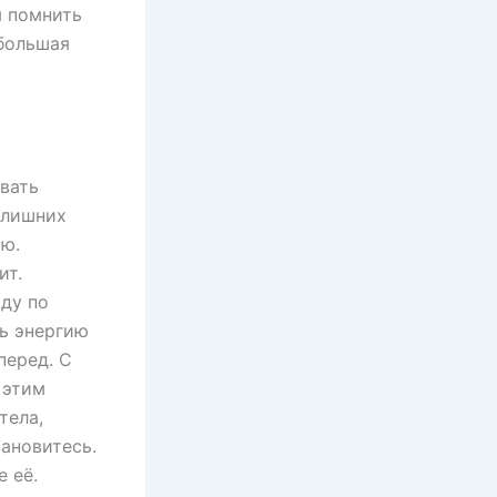
ы помнить
ебольшая
овать
 лишних
ью.
ит.
оду по
ть энергию
перед. С
 этим
тела,
тановитесь.
 её.