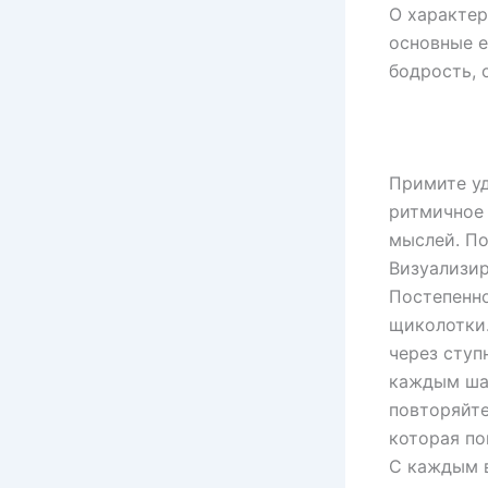
О характер
основные е
бодрость, 
Примите уд
ритмичное 
мыслей. По
Визуализир
Постепенно
щиколотки.
через ступ
каждым шаг
повторяйте
которая по
С каждым в