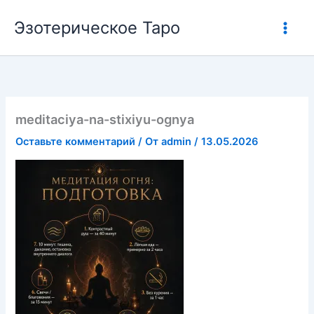
Перейти
Эзотерическое Таро
к
содержимому
meditaciya-na-stixiyu-ognya
Оставьте комментарий
/ От
admin
/
13.05.2026