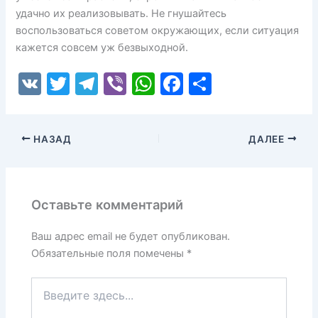
удачно их реализовывать. Не гнушайтесь
воспользоваться советом окружающих, если ситуация
кажется совсем уж безвыходной.
V
T
T
Vi
W
F
О
K
w
el
b
h
a
т
itt
e
er
at
c
п
НАЗАД
ДАЛЕЕ
er
gr
s
e
р
a
A
b
а
m
p
o
в
Оставьте комментарий
p
o
и
k
т
Ваш адрес email не будет опубликован.
Обязательные поля помечены
*
ь
Введите
здесь...