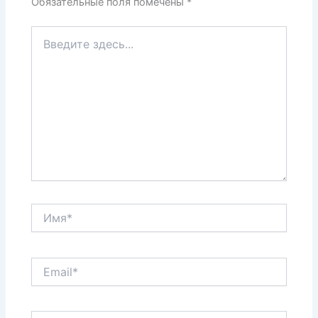
Обязательные поля помечены
*
ь
Введите
здесь...
Имя*
Email*
Сайт