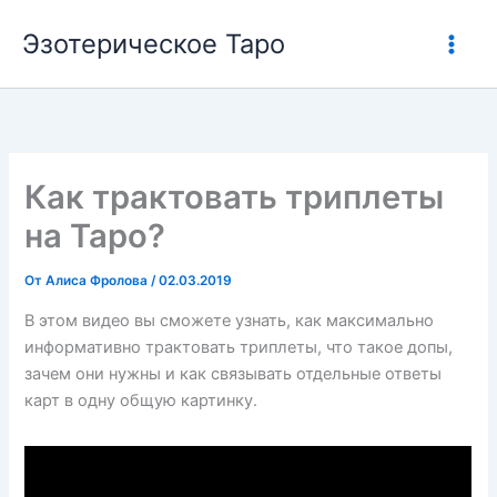
Перейти
Эзотерическое Таро
к
содержимому
Как трактовать триплеты
на Таро?
От
Алиса Фролова
/
02.03.2019
В этом видео вы сможете узнать, как максимально
информативно трактовать триплеты, что такое допы,
зачем они нужны и как связывать отдельные ответы
карт в одну общую картинку.