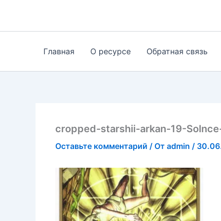
Перейти
к
содержимому
Главная
О ресурсе
Обратная связь
cropped-starshii-arkan-19-Solnce-n
Оставьте комментарий
/ От
admin
/
30.06