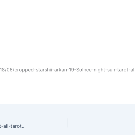
8/06/cropped-starshii-arkan-19-Solnce-night-sun-tarot-all-
cropped-starshii-arkan-19-Solnce-night-sun-tarot-all-tarot.ru_.jpg