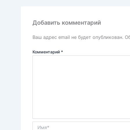
p
o
и
k
т
Добавить комментарий
ь
Ваш адрес email не будет опубликован.
О
Комментарий
*
Имя*