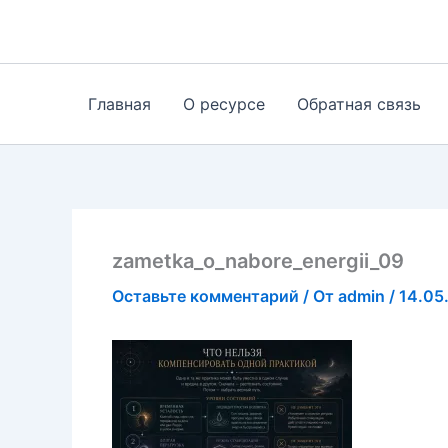
Перейти
к
содержимому
Главная
О ресурсе
Обратная связь
zametka_o_nabore_energii_09
Оставьте комментарий
/ От
admin
/
14.05