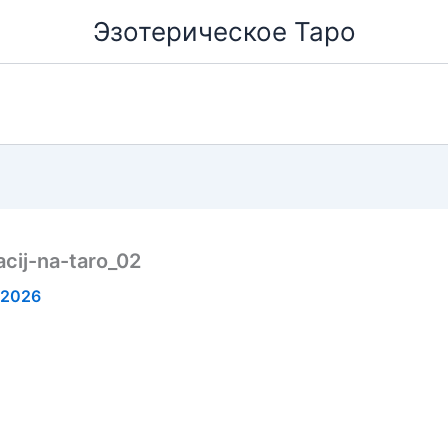
Эзотерическое Таро
cij-na-taro_02
.2026