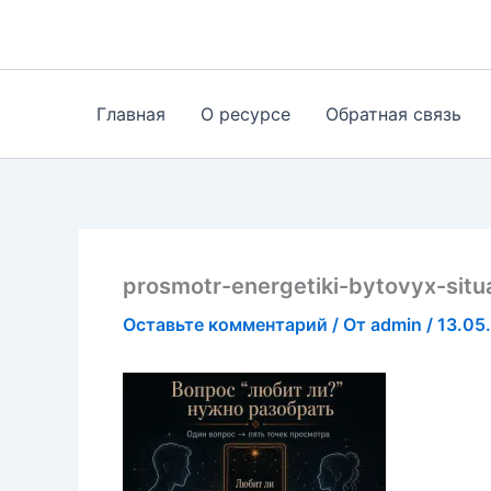
Перейти
к
содержимому
Главная
О ресурсе
Обратная связь
prosmotr-energetiki-bytovyx-situa
Оставьте комментарий
/ От
admin
/
13.05