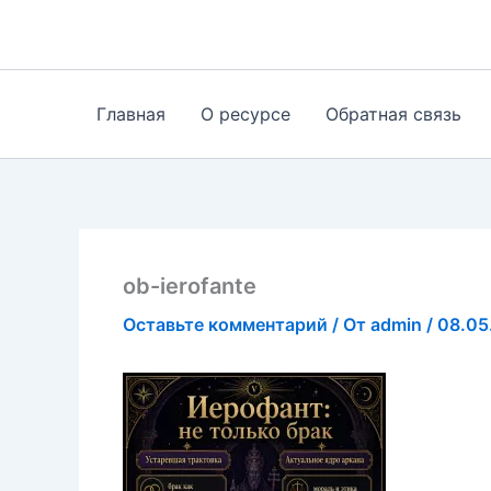
Перейти
к
содержимому
Главная
О ресурсе
Обратная связь
ob-ierofante
Оставьте комментарий
/ От
admin
/
08.05