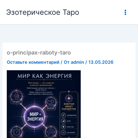
Перейти
Эзотерическое Таро
к
содержимому
o-principax-raboty-taro
Оставьте комментарий
/ От
admin
/
13.05.2026