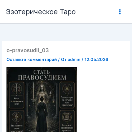
Перейти
Эзотерическое Таро
к
содержимому
o-pravosudii_03
Оставьте комментарий
/ От
admin
/
12.05.2026