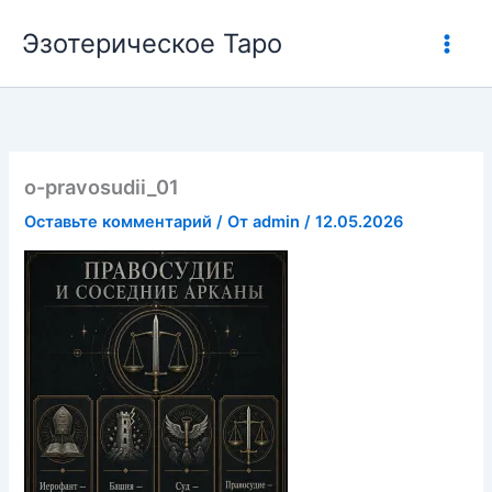
Перейти
Эзотерическое Таро
к
содержимому
o-pravosudii_01
Оставьте комментарий
/ От
admin
/
12.05.2026