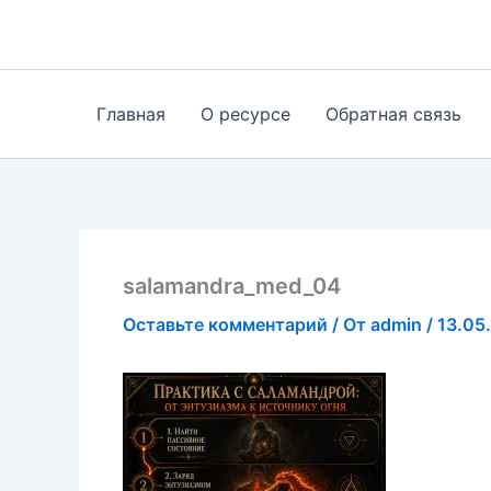
Перейти
к
содержимому
Главная
О ресурсе
Обратная связь
salamandra_med_04
Оставьте комментарий
/ От
admin
/
13.05