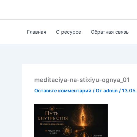
Перейти
к
содержимому
Главная
О ресурсе
Обратная связь
meditaciya-na-stixiyu-ognya_01
Оставьте комментарий
/ От
admin
/
13.05