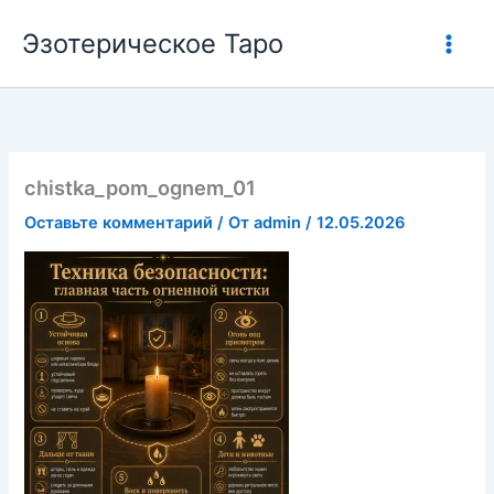
Перейти
Эзотерическое Таро
к
содержимому
chistka_pom_ognem_01
Оставьте комментарий
/ От
admin
/
12.05.2026